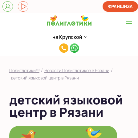
ФРАНШИЗА
на Крупской
Выберите центр
8(952)120-
на Крупской
41-
Показать на карте
37
/
/
Полиглотики™
Новости Полиглотиков в Рязани
Выбрать другой город
детский языковой центр в Рязани
детский языковой
центр в Рязани