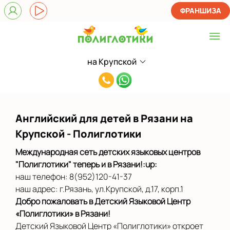
ФРАНШИЗА
на Крупской
Выберите центр
8(952)120-
на Крупской
41-
Показать на карте
37
Английский для детей в Рязани на
Выбрать другой город
Крупской - Полиглотики
Международная сеть детских языковых центров
"Полиглотики" теперь и в Рязани!:up:
наш телефон: 8(952)120-41-37
наш адрес: г.Рязань, ул.Крупской, д.17, корп.1
Добро пожаловать в Детский Языковой Центр
«Полиглотики» в Рязани!
Детский Языковой Центр «Полиглотики» откроет