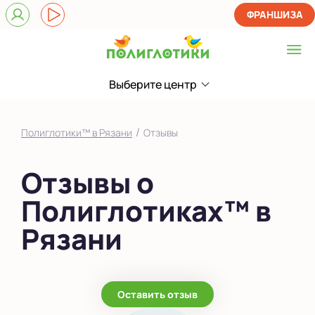
ФРАНШИЗА
Выберите центр
Выберите центр
на Крупской
/
Полиглотики™ в Рязани
Отзывы
Показать на карте
Отзывы о
Выбрать другой город
Полиглотиках™ в
Рязани
Оставить отзыв